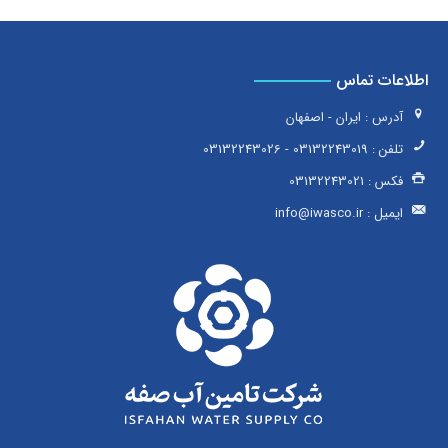
اطلاعات تماس
آدرس : ایران - اصفهان
تلفن :
03132243019
-
03132243026
فکس :
03132243021
ایمیل :
info@iwasco.ir