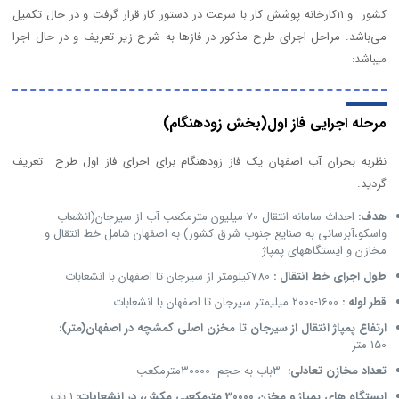
کشور و 11کارخانه پوشش کار با سرعت در دستور کار قرار گرفت و در حال تکمیل
می‌باشد. مراحل اجرای طرح مذکور در فازها به شرح زیر تعریف و در حال اجرا
میباشد:
مرحله اجرایی فاز اول(بخش زودهنگام)
نظربه بحران آب اصفهان یک فاز زودهنگام برای اجرای فاز اول طرح تعریف
گردید.
هدف:
احداث سامانه انتقال 70 میلیون مترمکعب آب از سیرجان(انشعاب
واسکو،آبرسانی به صنایع جنوب شرق کشور) به اصفهان شامل خط انتقال و
مخازن و ایستگاههای پمپاژ
طول اجرای خط انتقال :
780کیلومتر از سیرجان تا اصفهان با انشعابات
قطر لوله :
1600-2000 میلیمتر سیرجان تا اصفهان با انشعابات
ارتفاع پمپاژ انتقال از سیرجان تا مخزن اصلی کمشچه در اصفهان(متر):
150 متر
تعداد مخازن تعادلی:
3باب به حجم 30000مترمکعب
ایستگاه های پمپاژ و مخزن 30000 مترمکعبی مکش، در انشعابات:
1 باب