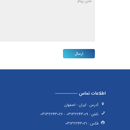
اطلاعات تماس
آدرس : ایران - اصفهان
تلفن :
03132243019
-
03132243026
فکس :
03132243021