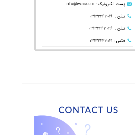
پست الکترونیک :
info@iwasco.ir
تلفن :
03132243019
تلفن :
03132243026
فکس :
03132243021