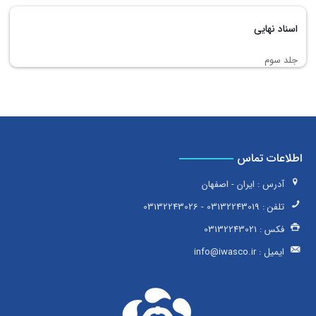
اسناد نهایی
جلد سوم
اطلاعات تماس
آدرس : ایران - اصفهان
تلفن :
03132243019
-
03132243026
فکس :
03132243021
ایمیل :
info@iwasco.ir