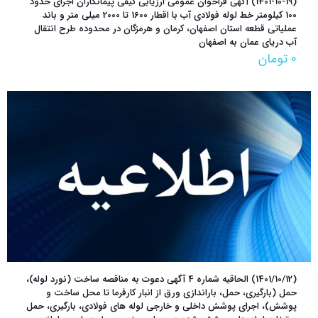
(1401-10-19) آگهی فراخوان عمومی ارزیابی کیفی پیمانکاران اجرای حدود
100 کیلومتر خط لوله فولادی آب با اقطار 1600 تا 2000 میلی متر و باند
عملیاتی قطعه استان اصفهان، کرمان و هرمزگان در محدوده طرح انتقال
آب دریای عمان به اصفهان
۰
تومان
(1401/10/12) الحاقیه شماره 4 آگهی دعوت به مناقصه ساخت (نورد لوله)،
حمل (بارگیری، حمل، باراندازی ورق از انبار کارفرما تا محل ساخت و
پوشش)، اجرای پوشش داخلی و خارجی لوله های فولادی، بارگیری، حمل