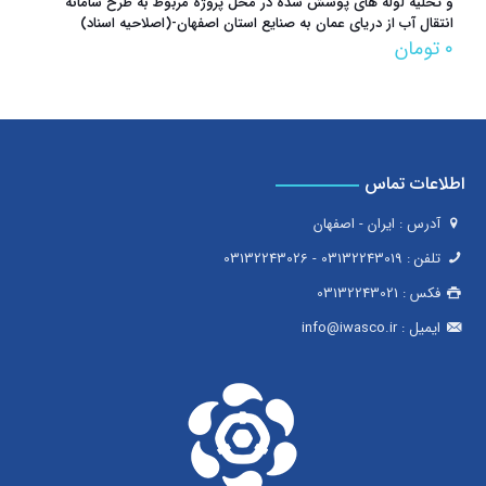
و تخلیه لوله های پوشش شده در محل پروژه مربوط به طرح سامانه
انتقال آب از دریای عمان به صنایع استان اصفهان-(اصلاحیه اسناد)
۰
تومان
اطلاعات تماس
آدرس : ایران - اصفهان
تلفن :
03132243019
-
03132243026
فکس :
03132243021
ایمیل :
info@iwasco.ir