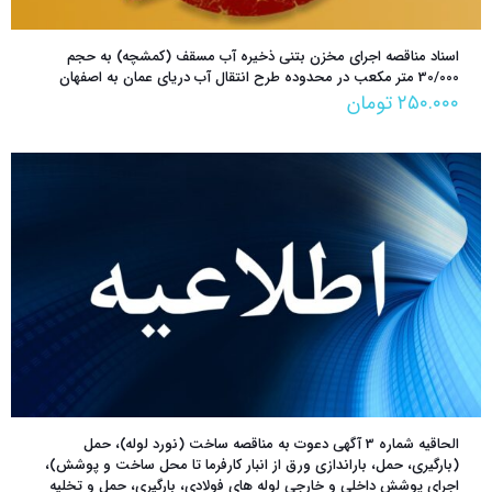
اسناد مناقصه اجرای مخزن بتنی ذخیره آب مسقف (کمشچه) به حجم
30/000 متر مکعب در محدوده طرح انتقال آب دریای عمان به اصفهان
۲۵۰.۰۰۰
تومان
الحاقیه شماره 3 آگهی دعوت به مناقصه ساخت (نورد لوله)، حمل
(بارگیری، حمل، باراندازی ورق از انبار کارفرما تا محل ساخت و پوشش)،
اجرای پوشش داخلی و خارجی لوله های فولادی، بارگیری، حمل و تخلیه