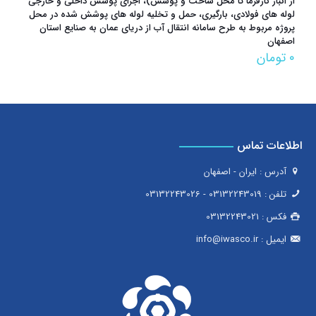
از انبار کارفرما تا محل ساخت و پوشش)، اجرای پوشش داخلی و خارجی
لوله های فولادی، بارگیری، حمل و تخلیه لوله های پوشش شده در محل
پروژه مربوط به طرح سامانه انتقال آب از دریای عمان به صنایع استان
اصفهان
۰
تومان
اطلاعات تماس
آدرس : ایران - اصفهان
تلفن :
03132243019
-
03132243026
فکس :
03132243021
ایمیل :
info@iwasco.ir