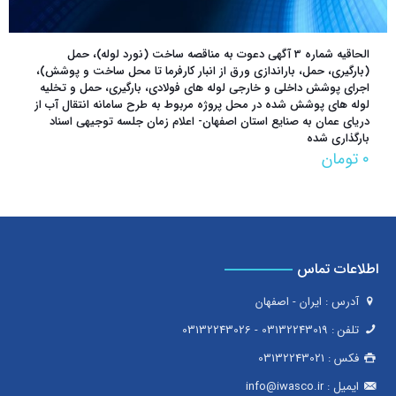
الحاقیه شماره 3 آگهی دعوت به مناقصه ساخت (نورد لوله)، حمل
(بارگیری، حمل، باراندازی ورق از انبار کارفرما تا محل ساخت و پوشش)،
اجرای پوشش داخلی و خارجی لوله های فولادی، بارگیری، حمل و تخلیه
لوله های پوشش شده در محل پروژه مربوط به طرح سامانه انتقال آب از
دریای عمان به صنایع استان اصفهان- اعلام زمان جلسه توجیهی اسناد
بارگذاری شده
۰
تومان
اطلاعات تماس
آدرس : ایران - اصفهان
تلفن :
03132243019
-
03132243026
فکس :
03132243021
ایمیل :
info@iwasco.ir