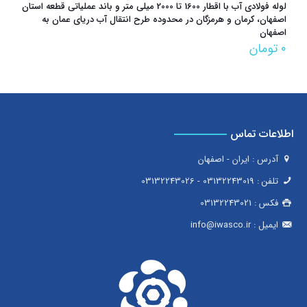
لوله فولادی آب با اقطار 1600 تا 2000 میلی متر و باند عملیاتی قطعه استان
اصفهان، کرمان و هرمزگان در محدوده طرح انتقال آب دریای عمان به
اصفهان
۰
تومان
اطلاعات تماس
آدرس : ایران - اصفهان
تلفن :
03132243019
-
03132243026
فکس :
03132243021
ایمیل :
info@iwasco.ir