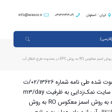
ایران - اصفهان
03132243019
info@iwasco.ir
فارسی
)
مختص مناقصه‌گران دعوت شده طی نامه شماره 02/13626/ت آ – اسناد مناقصه “اجرا سایت نمک‌زدایی به ظرفیت m3/day 200000 آب شیرین شده به روش اسمز معکوس RO به روش EPC در محدوده طرح انتقال آب
مختص مناقصه‌گران دعوت شده طی نامه شماره 02/13626/ت
آ – اسناد مناقصه “اجرا سایت نمک‌زدایی به ظرفیت m3/day
200000 آب شیرین شده به روش اسمز معکوس RO به روش