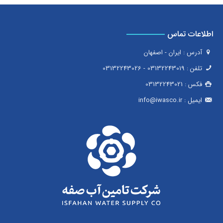
اطلاعات تماس
آدرس : ایران - اصفهان
تلفن :
03132243019
-
03132243026
فکس :
03132243021
ایمیل :
info@iwasco.ir