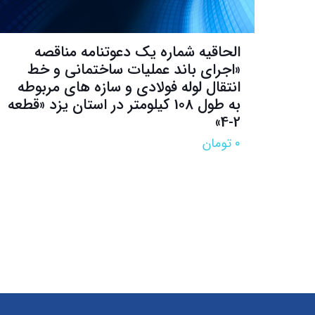
الحاقیه شماره یک دعوتنامه مناقصه‌
«اجراي باند عمليات ساختماني و خط
انتقال لوله فولادي و سازه هاي مربوطه
به طول 108 كيلومتر در استان يزد «قطعه
2-4»
۰
تومان