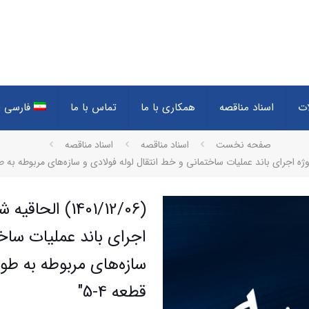
ات
اسناد مناقصه
همکاری با ما
تماس با ما
فارسی
(
صفحه نخست
اسناد مناقصه
اسناد مناقصه
(1401/12/06) ا
اجرای باند عملیات ساخت
قطعه 4-5″