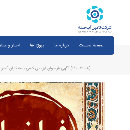
صفحه نخست
درباره ما
پروژه ها
اخبار و مقال
(1401-12-08) آگهی فراخوان ارزیابی کیفی پیمانکاران “اجرای حدود 400 کیلومتر بازگشایی مسیر باند عملیاتی قطعات استان های کرمان و هرمزگان در محدوده طرح انتقال آب دریای عمان به اصفهان”