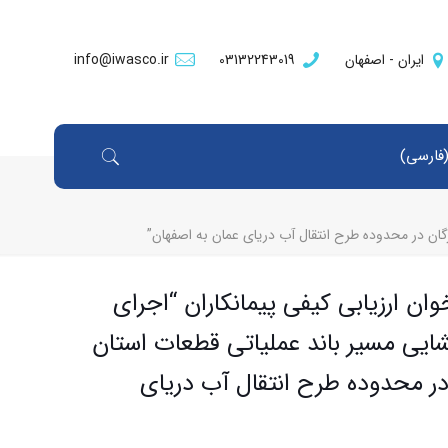
ایران - اصفهان
03132243019
info@iwasco.ir
فارسی
)
گهی فراخوان ارزیابی کیفی پیمانکاران “اجرای
تر بازگشایی مسیر باند عملیاتی قطعات استان
در محدوده طرح انتقال آب دریای