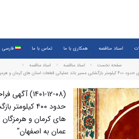
ات
اسناد مناقصه
همکاری با ما
تماس با ما
فارسی
(
صفحه نخست
اسناد مناقصه
اسناد مناقصه
(1401-12-08) آ
حدود 400 کیلوم
های کرمان و هرمزگان 
عمان به اصفهان”