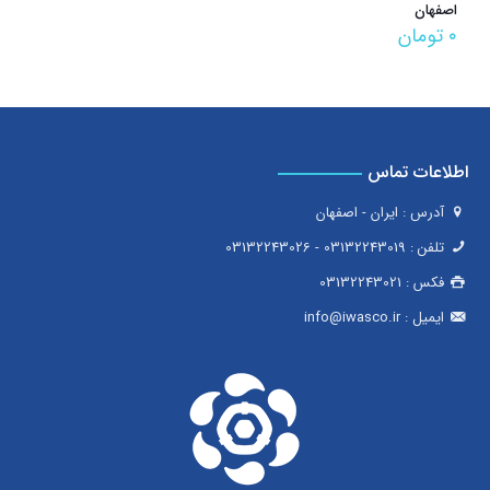
اصفهان
۰
تومان
اطلاعات تماس
آدرس : ایران - اصفهان
تلفن :
03132243019
-
03132243026
فکس :
03132243021
ایمیل :
info@iwasco.ir