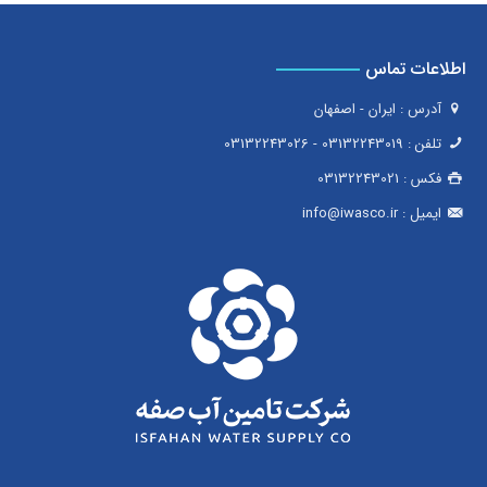
اطلاعات تماس
آدرس : ایران - اصفهان
تلفن :
03132243019
-
03132243026
فکس :
03132243021
ایمیل :
info@iwasco.ir