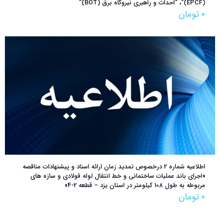
(EPCF)”، “احداث و راهبری نیروگاه برق (BOT)”
۰
تومان
اطلاعیه شماره 2 درخصوص تمدید زمان ارائه اسناد و پیشنهادات مناقصه‌
«اجراي باند عمليات ساختماني و خط انتقال لوله فولادي و سازه هاي
مربوطه به طول 108 كيلومتر در استان يزد – قطعه 2-4»
۰
تومان