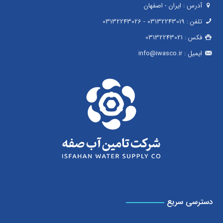
آدرس : ایران - اصفهان
تلفن :
03132243019
-
03132243026
فکس :
03132243021
ایمیل :
info@iwasco.ir
دسترسی سریع