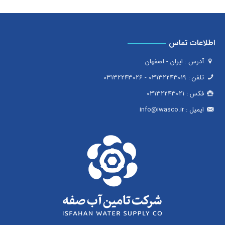
اطلاعات تماس
آدرس : ایران - اصفهان
تلفن :
03132243019
-
03132243026
فکس :
03132243021
ایمیل :
info@iwasco.ir