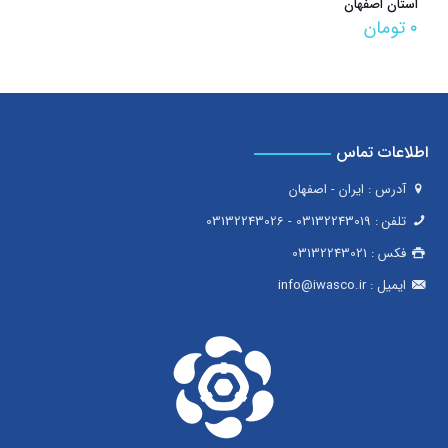
استان اصفهان
۰
تومان
اطلاعات تماس
آدرس : ایران - اصفهان
تلفن :
03132243019
-
03132243026
فکس :
03132243021
ایمیل :
info@iwasco.ir