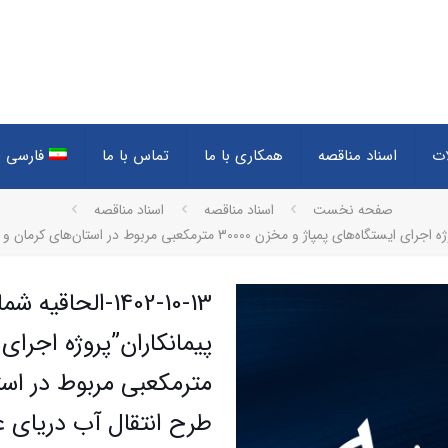
ات
اسناد مناقصه
همکاری با ما
تماس با ما
فارسی
(
صفحه نخست
اسناد مناقصه
اسناد مناقصه
1402-10-13-الحاق
مترمکعبی مربوط در است
طرح انتقال آب دریای ع