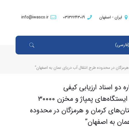
ایران - اصفهان
03132243019
info@iwasco.ir
فارسی
)
یه شماره دو اسناد ارزیابی کیفی
پیمانکاران”پروژه اجرای ایستگاه‌های پمپاژ و مخزن 30000
ان‌های کرمان و هرمزگان در محدوده
مان به اصفهان”