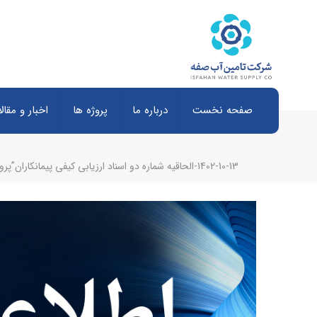
صفحه نخست
درباره ما
پروژه ها
اخبار و مقال
1402-10-13-الحاقیه شماره دو اسناد ارزیابی کیفی پیمانکاران”پروژه اجرای ایستگاه‌های پمپاژ و مخزن 30000 مترمکعبی مربوط در استان‌های کرمان و هرمزگان در محدوده طرح انتقال آب دریای عمان به اصفهان”