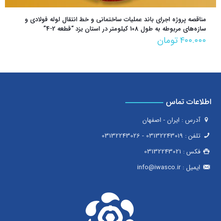
مناقصه پروژه اجرای باند عملیات ساختمانی و خط انتقال لوله فولادی و
سازه‌های مربوطه به طول 108 کیلومتر در استان یزد “قطعه 2-4”
۴۰۰.۰۰۰
تومان
اطلاعات تماس
آدرس : ایران - اصفهان
تلفن :
03132243019
-
03132243026
فکس :
03132243021
ایمیل :
info@iwasco.ir