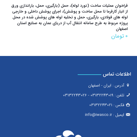
فراخوان عمليات ساخت (نورد لوله)، حمل (بارگیری، حمل، باراندازی ورق
از انبار کارفرما تا محل ساخت و پوشش)، اجرای پوشش داخلی و خارجی
لوله های فولادی، بارگیری، حمل و تخلیه لوله های پوشش شده در محل
پروژه مربوط به طرح سامانه انتقال آب از دریای عمان به صنایع استان
اصفهان
۰
تومان
اطلاعات تماس
آدرس : ایران - اصفهان
تلفن :
03132243019
-
03132243026
فکس :
03132243021
ایمیل :
info@iwasco.ir