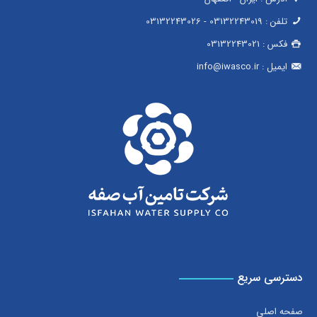
تلفن :
03132243019
-
03132243026
فکس :
03132243021
ایمیل :
info@iwasco.ir
دسترسی سریع
صفحه اصلی