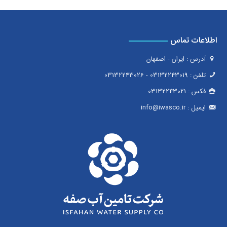
اطلاعات تماس
آدرس : ایران - اصفهان
تلفن :
03132243019
-
03132243026
فکس :
03132243021
ایمیل :
info@iwasco.ir