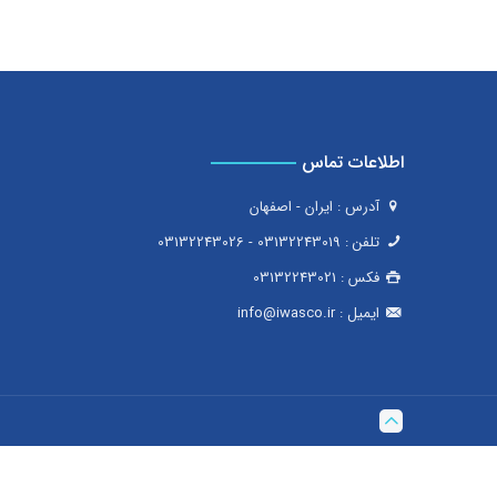
اطلاعات تماس
آدرس : ایران - اصفهان
تلفن :
03132243019
-
03132243026
فکس :
03132243021
ایمیل :
info@iwasco.ir