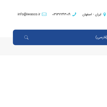
ایران - اصفهان
03132243019
info@iwasco.ir
فارسی
)