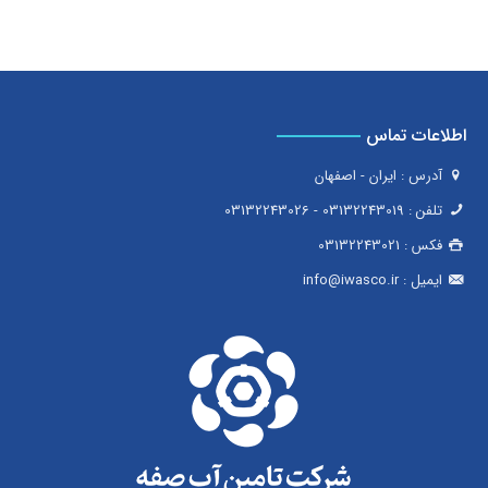
اطلاعات تماس
آدرس : ایران - اصفهان
تلفن :
03132243019
-
03132243026
فکس :
03132243021
ایمیل :
info@iwasco.ir