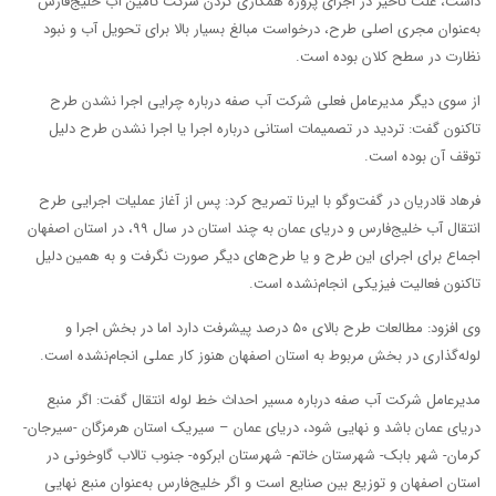
داشت، علت تأخیر در اجرای پروژه همکاری کردن شرکت تأمین آب خلیج‌فارس
به‌عنوان مجری اصلی طرح، درخواست مبالغ بسیار بالا برای تحویل آب و نبود
نظارت در سطح کلان بوده است.
از سوی دیگر مدیرعامل فعلی شرکت آب صفه درباره چرایی اجرا نشدن طرح
تاکنون گفت: تردید در تصمیمات استانی درباره اجرا یا اجرا نشدن طرح دلیل
توقف آن بوده است.
فرهاد قادریان در گفت‌وگو با ایرنا تصریح کرد: پس از آغاز عملیات اجرایی طرح
انتقال آب خلیج‌فارس و دریای عمان به چند استان در سال ۹۹، در استان اصفهان
اجماع برای اجرای این طرح و یا طرح‌های دیگر صورت نگرفت و به همین دلیل
تاکنون فعالیت فیزیکی انجام‌نشده است.
وی افزود: مطالعات طرح بالای ۵۰ درصد پیشرفت دارد اما در بخش اجرا و
لوله‌گذاری در بخش مربوط به استان اصفهان هنوز کار عملی انجام‌نشده است.
مدیرعامل شرکت آب صفه درباره مسیر احداث خط لوله انتقال گفت: اگر منبع
دریای عمان باشد و نهایی شود، دریای عمان – سیریک استان هرمزگان -سیرجان-
کرمان- شهر بابک- شهرستان خاتم- شهرستان ابرکوه- جنوب تالاب گاوخونی در
استان اصفهان و توزیع بین صنایع است و اگر خلیج‌فارس به‌عنوان منبع نهایی