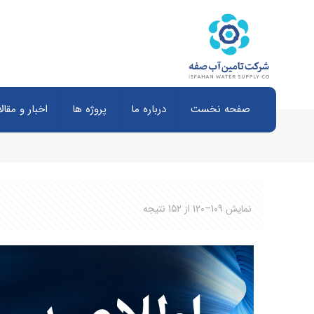
صفحه نخست
درباره ما
پروژه ها
اخبار و مقال
نمایش 109–120 از 152 نتیجه