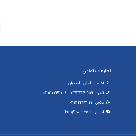
اطلاعات تماس
آدرس : ایران - اصفهان
تلفن :
03132243019
-
03132243026
فکس :
03132243021
ایمیل :
info@iwasco.ir