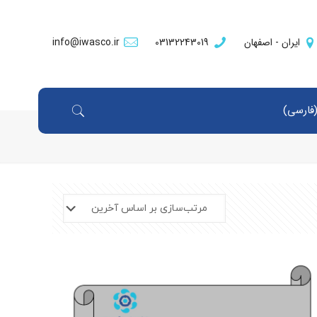
ایران - اصفهان
03132243019
info@iwasco.ir
فارسی
)