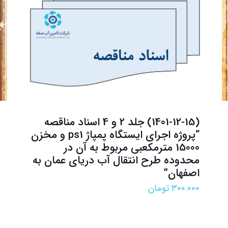
(1401-12-15) جلد 2 و 4 اسناد مناقصه
“پروژه اجرای ایستگاه پمپاژ ps1 و مخزن
15000 مترمکعبی مربوط به آن در
محدوده طرح انتقال آب دریای عمان به
اصفهان”
۳۰۰.۰۰۰
تومان