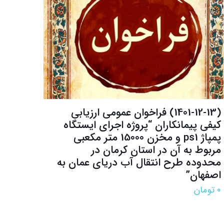
(1401-12-13) فراخوان عمومی ارزیابی
کیفی پیمانکاران “پروژه اجرای ایستگاه
پمپاژ ps1 و مخزن 15000 متر مکعبی
مربوط به آن در استان کرمان در
محدوده طرح انتقال آب دریای عمان به
اصفهان”
۰
تومان