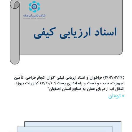
(1402/02/24) فراخوان و اسناد ارزيابي کیفي “توان انجام طراحي، تأمین
تجهیزات، نصب و تست و راه اندازی پست 63/20/6.9 کیلوولت پروژه
انتقال آب از دريای عمان به صنايع استان اصفهان”
۰
تومان