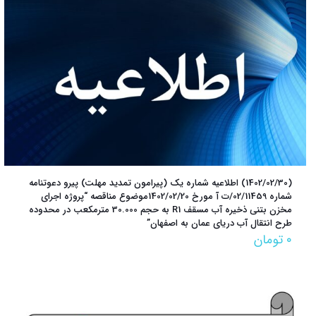
(1402/02/30) اطلاعیه شماره یک (پیرامون تمدید مهلت) پیرو دعوتنامه
شماره 02/11459/ت آ مورخ 1402/02/20موضوع مناقصه “پروژه اجرای
مخزن بتنی ذخیره آب مسقف R1 به حجم 30.000 مترمکعب در محدوده
طرح انتقال آب دریای عمان به اصفهان”
۰
تومان