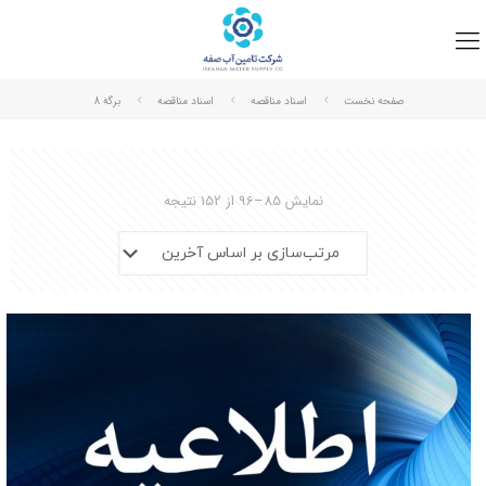
صفحه نخست
اسناد مناقصه
اسناد مناقصه
برگه 8
نمایش 85–96 از 152 نتیجه