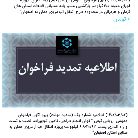
(1402/03/03) آگهی فراخوان عمومی ارزیابی کیفی پیمانکاران “پروژه
اجرای حدود 200 کیلومتر بازگشایی مسیر باند عملیاتی قطعات استان های
کرمان و هرمزگان در محدوده طرح انتقال آب دریای عمان به اصفهان”
۰
تومان
(1402/03/02) اطلاعیه شماره یک (تمدید مهلت) پیرو آگهی فراخوان
عمومی ارزیابی کیفی ” توان انجام طراحی، تامین تجهیزات، نصب و تست
و راه اندازی پست 6.9/20/63 کیلوولت پروژه انتقال آب از دریای عمان به
صنایع استان اصفهان”