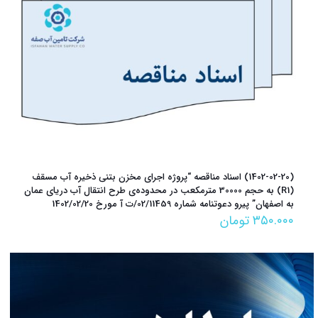
(1402-02-20) اسناد مناقصه “پروژه اجرای مخزن بتنی ذخیره آب مسقف
(R1) به حجم 30000 مترمکعب در محدوده‌ی طرح انتقال آب دریای عمان
به اصفهان” پیرو دعوتنامه شماره 02/11459/ت آ مورخ 1402/02/20
۳۵۰.۰۰۰
تومان