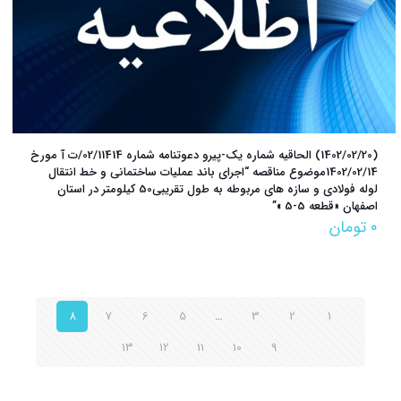
(1402/02/20) الحاقیه شماره یک-پیرو دعوتنامه شماره 02/11414/ت آ مورخ
1402/02/14موضوع مناقصه “اجرای باند عملیات ساختمانی و خط انتقال
لوله فولادی و سازه های مربوطه به طول تقریبی50 کیلومتر در استان
اصفهان «قطعه 5-5 »”
۰
تومان
8
7
6
5
…
3
2
1
13
12
11
10
9