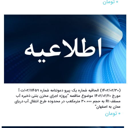
۰
تومان
(1402/02/30) الحاقیه شماره یک پیرو دعوتنامه شماره 02/11459/ت آ
مورخ 1402/02/20 موضوع مناقصه “پروژه اجرای مخزن بتنی ذخیره آب
مسقف R1 به حجم 30.000 مترمکعب در محدوده طرح انتقال آب دریای
عمان به اصفهان”
۰
تومان