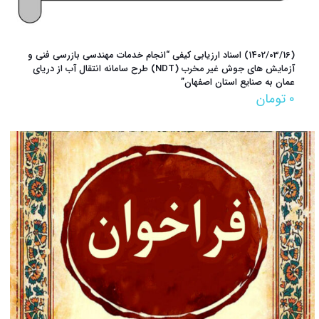
(1402/03/16) اسناد ارزیابی کیفی “انجام خدمات مهندسي بازرسي فني و
آزمايش هاي جوش غير مخرب (NDT) طرح سامانه انتقال آب از درياي
عمان به صنايع استان اصفهان”
۰
تومان