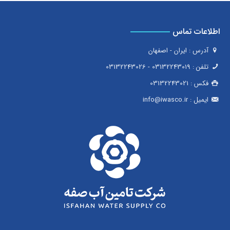
اطلاعات تماس
آدرس : ایران - اصفهان
تلفن :
03132243019
-
03132243026
فکس :
03132243021
ایمیل :
info@iwasco.ir