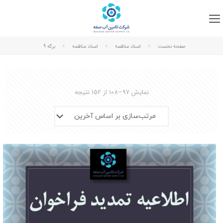
صفحه نخست
اسناد مناقصه
اسناد مناقصه
برگه 9
نمایش 97–108 از 152 نتیجه