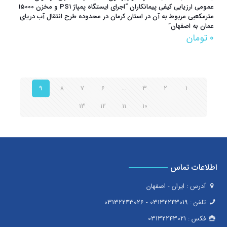
عمومی ارزیابی کیفی پیمانکاران “اجرای ایستگاه پمپاژ PS1 و مخزن 15000
مترمکعبی مربوط به آن در استان کرمان در محدوده طرح انتقال آب دریای
عمان به اصفهان”
۰
تومان
9
8
7
6
…
3
2
1
13
12
11
10
اطلاعات تماس
آدرس : ایران - اصفهان
تلفن :
03132243019
-
03132243026
فکس :
03132243021